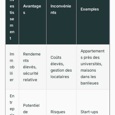
es
Avantage
Inconvénie
Exemples
tis
s
nts
se
m
en
t
Appartement
Im
Rendeme
Coûts
s près des
m
nts
élevés,
universités,
ob
élevés,
gestion des
maisons
ili
sécurité
locataires
dans les
er
relative
banlieues
En
tr
Potentiel
ep
de
Risques
Start-ups