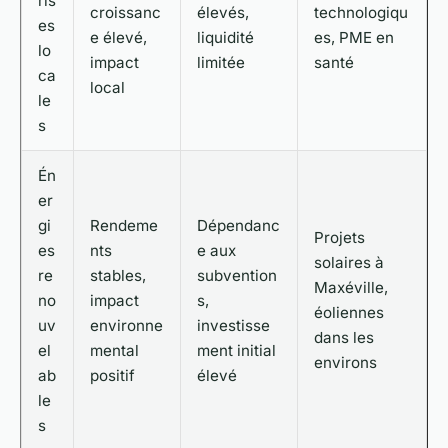
ris
croissanc
élevés,
technologiqu
es
e élevé,
liquidité
es, PME en
lo
impact
limitée
santé
ca
local
le
s
Én
er
gi
Rendeme
Dépendanc
Projets
es
nts
e aux
solaires à
re
stables,
subvention
Maxéville,
no
impact
s,
éoliennes
uv
environne
investisse
dans les
el
mental
ment initial
environs
ab
positif
élevé
le
s